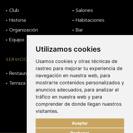
Club
Salones
Historia
Habitaciones
Organización
Bar
Equipo
Gimnasio
Utilizamos cookies
SERVICIOS
LEGAL
Usamos cookies y otras técnicas de
rastreo para mejorar tu experiencia de
Restaurante
Aviso legal
navegación en nuestra web, para
Terraza
mostrarte contenidos personalizados y
Política de privacidad
anuncios adecuados, para analizar el
Política de cookies
tráfico en nuestra web y para
Contacto
comprender de donde llegan nuestros
visitantes.
Canal ético o
denuncias
Aceptar
FILTRO CLUBS
Rechazar