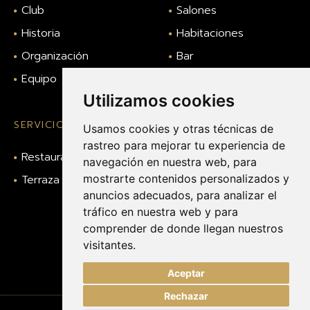
Club
Salones
Historia
Habitaciones
Organización
Bar
Equipo
Gimnasio
Utilizamos cookies
SERVICIOS
LEGAL
Usamos cookies y otras técnicas de
rastreo para mejorar tu experiencia de
Restaurante
Aviso legal
navegación en nuestra web, para
Terraza
mostrarte contenidos personalizados y
Política de privacidad
anuncios adecuados, para analizar el
Política de cookies
tráfico en nuestra web y para
Contacto
comprender de donde llegan nuestros
visitantes.
Canal ético o
denuncias
Aceptar
FILTRO CLUBS
Rechazar